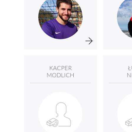
KACPER
Ł
MODLICH
N