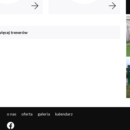
więcej trenerów
o nas
oferta
galeria
kalendarz