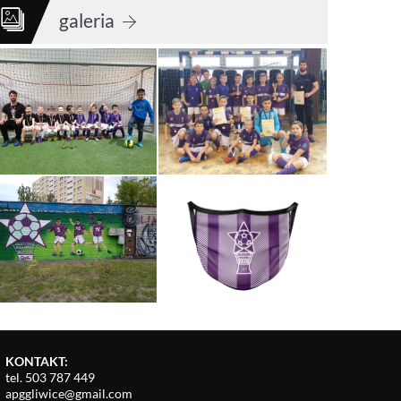
galeria
KONTAKT:
tel. 503 787 449
apggliwice@gmail.com