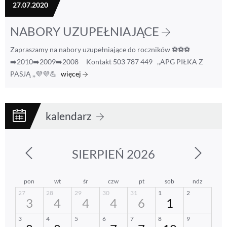
27.07.2020
NABORY UZUPEŁNIAJĄCE
Zapraszamy na nabory uzupełniające do roczników ⚽️⚽️⚽️
➡️2010➡️2009➡️2008 Kontakt 503 787 449 ,,APG PIŁKA Z
PASJĄ ,,💜💜💪
więcej
kalendarz